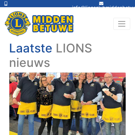
info@lionsclubmiddenbetuw
Laatste
LIONS
nieuws