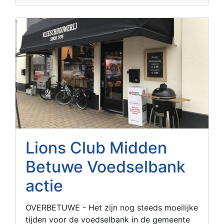
Lions Club Midden
Betuwe Voedselbank
actie
OVERBETUWE - Het zijn nog steeds moeilijke
tijden voor de voedselbank in de gemeente