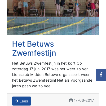
Het Betuws
Zwemfestijn
Het Betuws Zwemfestijn in het kort Op
zaterdag 17 juni 2017 was het weer zo ver.
Lionsclub Midden Betuwe organiseert weer
het Betuws Zwemfestijn! Net als voorgaande
jaren gaan we zo veel ...
17-06-2017
Lees